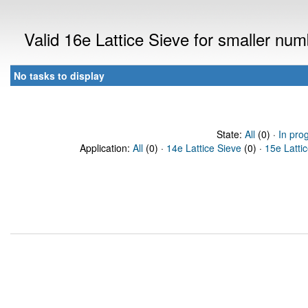
Valid 16e Lattice Sieve for smaller nu
No tasks to display
State:
All
(0) ·
In pro
Application:
All
(0) ·
14e Lattice Sieve
(0) ·
15e Latti