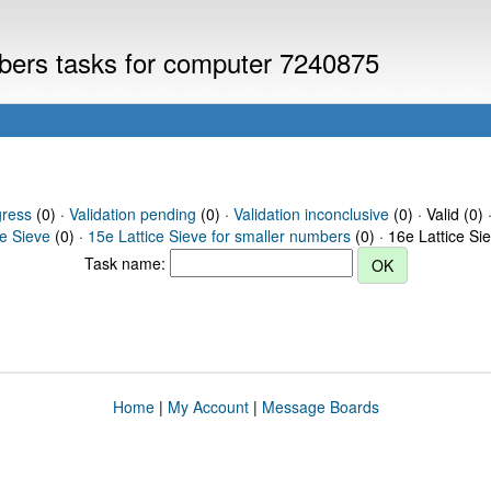
mbers tasks for computer 7240875
gress
(0) ·
Validation pending
(0) ·
Validation inconclusive
(0) · Valid (0) 
ce Sieve
(0) ·
15e Lattice Sieve for smaller numbers
(0) · 16e Lattice Si
Task name:
Home
|
My Account
|
Message Boards