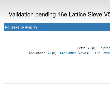
Validation pending 16e Lattice Sieve 
No tasks to display
State:
All
(0) ·
In pro
Application:
All
(0) ·
14e Lattice Sieve
(0) ·
15e Latti