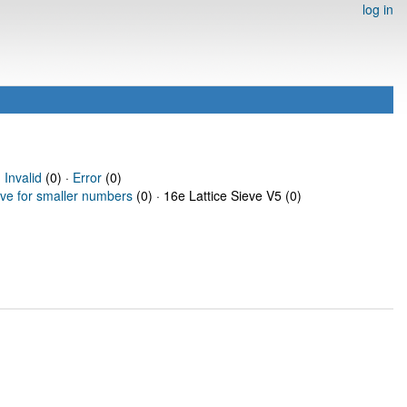
log in
·
Invalid
(0) ·
Error
(0)
eve for smaller numbers
(0) · 16e Lattice Sieve V5 (0)