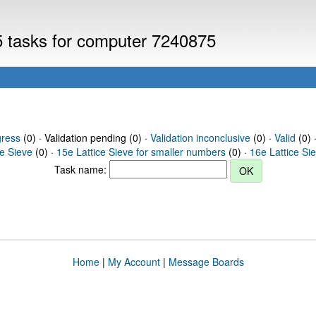
V5 tasks for computer 7240875
gress
(0) · Validation pending (0) ·
Validation inconclusive
(0) ·
Valid
(0) 
ce Sieve
(0) ·
15e Lattice Sieve for smaller numbers
(0) ·
16e Lattice Si
Task name:
Home
|
My Account
|
Message Boards