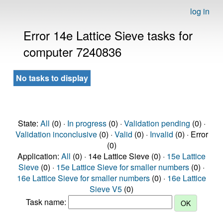
log in
Error 14e Lattice Sieve tasks for
computer 7240836
No tasks to display
State:
All
(0) ·
In progress
(0) ·
Validation pending
(0) ·
Validation inconclusive
(0) ·
Valid
(0) ·
Invalid
(0) · Error
(0)
Application:
All
(0) · 14e Lattice Sieve (0) ·
15e Lattice
Sieve
(0) ·
15e Lattice Sieve for smaller numbers
(0) ·
16e Lattice Sieve for smaller numbers
(0) ·
16e Lattice
Sieve V5
(0)
Task name: