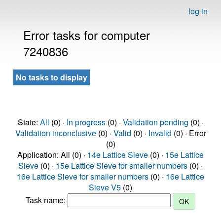
log in
Error tasks for computer
7240836
No tasks to display
State:
All
(0) ·
In progress
(0) ·
Validation pending
(0) ·
Validation inconclusive
(0) ·
Valid
(0) ·
Invalid
(0) · Error
(0)
Application: All (0) ·
14e Lattice Sieve
(0) ·
15e Lattice
Sieve
(0) ·
15e Lattice Sieve for smaller numbers
(0) ·
16e Lattice Sieve for smaller numbers
(0) ·
16e Lattice
Sieve V5
(0)
Task name: