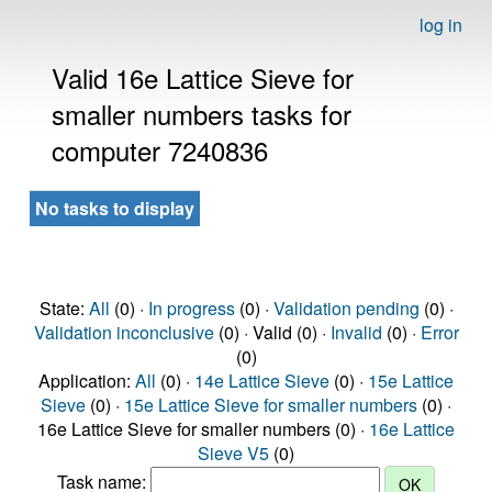
log in
Valid 16e Lattice Sieve for
smaller numbers tasks for
computer 7240836
No tasks to display
State:
All
(0) ·
In progress
(0) ·
Validation pending
(0) ·
Validation inconclusive
(0) · Valid (0) ·
Invalid
(0) ·
Error
(0)
Application:
All
(0) ·
14e Lattice Sieve
(0) ·
15e Lattice
Sieve
(0) ·
15e Lattice Sieve for smaller numbers
(0) ·
16e Lattice Sieve for smaller numbers (0) ·
16e Lattice
Sieve V5
(0)
Task name: