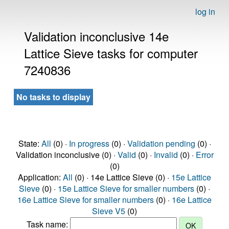
log in
Validation inconclusive 14e
Lattice Sieve tasks for computer
7240836
No tasks to display
State:
All
(0) ·
In progress
(0) ·
Validation pending
(0) ·
Validation inconclusive (0) ·
Valid
(0) ·
Invalid
(0) ·
Error
(0)
Application:
All
(0) · 14e Lattice Sieve (0) ·
15e Lattice
Sieve
(0) ·
15e Lattice Sieve for smaller numbers
(0) ·
16e Lattice Sieve for smaller numbers
(0) ·
16e Lattice
Sieve V5
(0)
Task name: