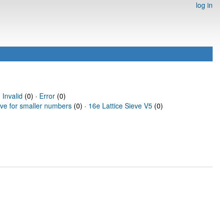
log in
·
Invalid
(0) ·
Error
(0)
eve for smaller numbers
(0) ·
16e Lattice Sieve V5
(0)