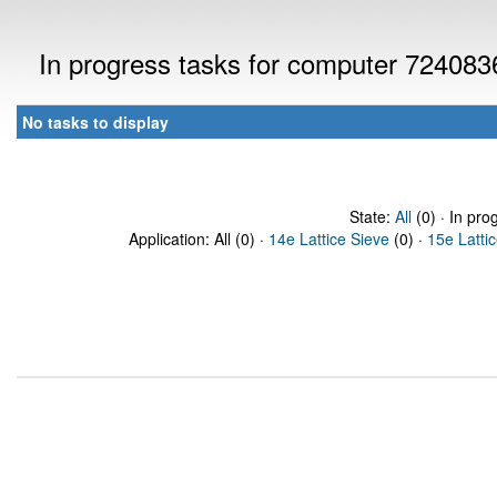
In progress tasks for computer 724083
No tasks to display
State:
All
(0) · In pro
Application: All (0) ·
14e Lattice Sieve
(0) ·
15e Latti