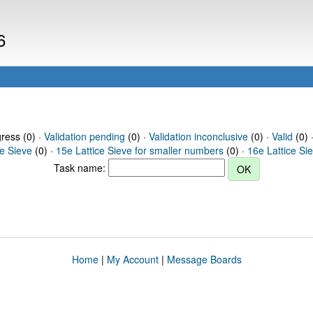
6
gress (0) ·
Validation pending
(0) ·
Validation inconclusive
(0) ·
Valid
(0) 
ce Sieve
(0) ·
15e Lattice Sieve for smaller numbers
(0) ·
16e Lattice Si
Task name:
Home
|
My Account
|
Message Boards