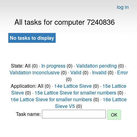
log in
All tasks for computer 7240836
No tasks to display
State: All (0) ·
In progress
(0) ·
Validation pending
(0) ·
Validation inconclusive
(0) ·
Valid
(0) ·
Invalid
(0) ·
Error
(0)
Application: All (0) ·
14e Lattice Sieve
(0) ·
15e Lattice
Sieve
(0) ·
15e Lattice Sieve for smaller numbers
(0) ·
16e Lattice Sieve for smaller numbers
(0) ·
16e Lattice
Sieve V5
(0)
Task name: