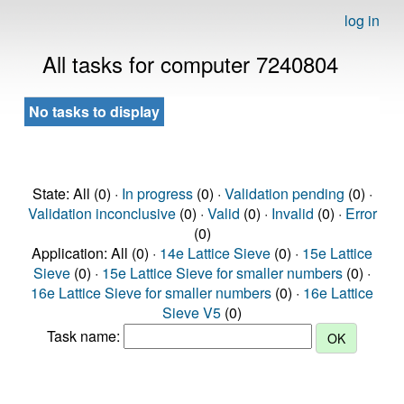
log in
All tasks for computer 7240804
No tasks to display
State: All (0) ·
In progress
(0) ·
Validation pending
(0) ·
Validation inconclusive
(0) ·
Valid
(0) ·
Invalid
(0) ·
Error
(0)
Application: All (0) ·
14e Lattice Sieve
(0) ·
15e Lattice
Sieve
(0) ·
15e Lattice Sieve for smaller numbers
(0) ·
16e Lattice Sieve for smaller numbers
(0) ·
16e Lattice
Sieve V5
(0)
Task name: