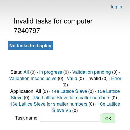
log in
Invalid tasks for computer
7240797
No tasks to display
State:
All
(0) ·
In progress
(0) ·
Validation pending
(0) ·
Validation inconclusive
(0) ·
Valid
(0) · Invalid (0) ·
Error
(0)
Application: All (0) ·
14e Lattice Sieve
(0) ·
15e Lattice
Sieve
(0) ·
15e Lattice Sieve for smaller numbers
(0) ·
16e Lattice Sieve for smaller numbers
(0) ·
16e Lattice
Sieve V5
(0)
Task name: