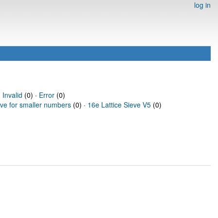
log in
·
Invalid
(0) ·
Error
(0)
eve for smaller numbers
(0) ·
16e Lattice Sieve V5
(0)