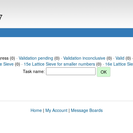
7
gress (0) ·
Validation pending
(0) ·
Validation inconclusive
(0) ·
Valid
(0) 
ce Sieve
(0) ·
15e Lattice Sieve for smaller numbers
(0) ·
16e Lattice Si
Task name:
Home
|
My Account
|
Message Boards