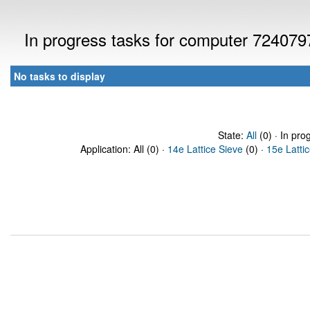
In progress tasks for computer 724079
No tasks to display
State:
All
(0) · In pro
Application: All (0) ·
14e Lattice Sieve
(0) ·
15e Latti