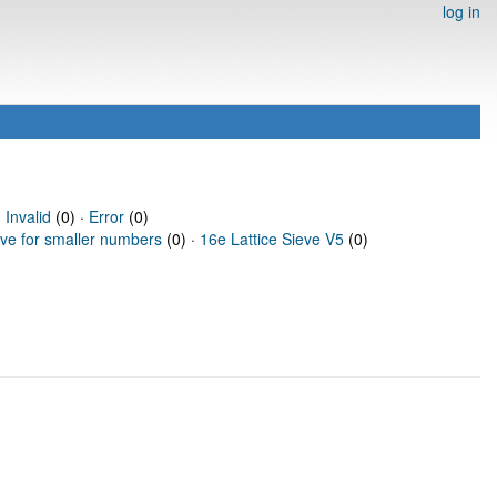
log in
·
Invalid
(0) ·
Error
(0)
eve for smaller numbers
(0) ·
16e Lattice Sieve V5
(0)