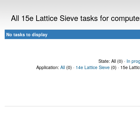
All 15e Lattice Sieve tasks for comput
No tasks to display
State: All (0) ·
In pro
Application:
All
(0) ·
14e Lattice Sieve
(0) · 15e Latti