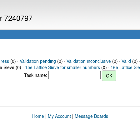
er 7240797
gress
(0) ·
Validation pending
(0) ·
Validation inconclusive
(0) ·
Valid
(0) 
ce Sieve (0) ·
15e Lattice Sieve for smaller numbers
(0) ·
16e Lattice Si
Task name:
Home
|
My Account
|
Message Boards