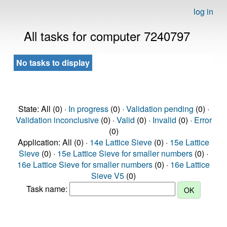
log in
All tasks for computer 7240797
No tasks to display
State: All (0) ·
In progress
(0) ·
Validation pending
(0) ·
Validation inconclusive
(0) ·
Valid
(0) ·
Invalid
(0) ·
Error
(0)
Application: All (0) ·
14e Lattice Sieve
(0) ·
15e Lattice
Sieve
(0) ·
15e Lattice Sieve for smaller numbers
(0) ·
16e Lattice Sieve for smaller numbers
(0) ·
16e Lattice
Sieve V5
(0)
Task name: