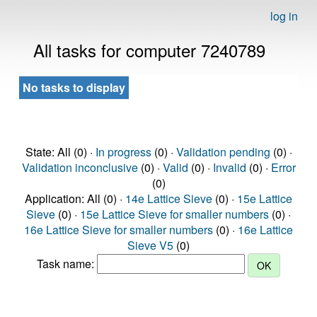
log in
All tasks for computer 7240789
No tasks to display
State: All (0) ·
In progress
(0) ·
Validation pending
(0) ·
Validation inconclusive
(0) ·
Valid
(0) ·
Invalid
(0) ·
Error
(0)
Application: All (0) ·
14e Lattice Sieve
(0) ·
15e Lattice
Sieve
(0) ·
15e Lattice Sieve for smaller numbers
(0) ·
16e Lattice Sieve for smaller numbers
(0) ·
16e Lattice
Sieve V5
(0)
Task name: