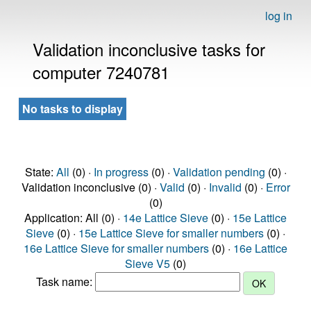
log in
Validation inconclusive tasks for
computer 7240781
No tasks to display
State:
All
(0) ·
In progress
(0) ·
Validation pending
(0) ·
Validation inconclusive (0) ·
Valid
(0) ·
Invalid
(0) ·
Error
(0)
Application: All (0) ·
14e Lattice Sieve
(0) ·
15e Lattice
Sieve
(0) ·
15e Lattice Sieve for smaller numbers
(0) ·
16e Lattice Sieve for smaller numbers
(0) ·
16e Lattice
Sieve V5
(0)
Task name: