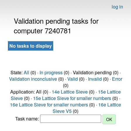
log in
Validation pending tasks for
computer 7240781
No tasks to display
State:
All
(0) ·
In progress
(0) · Validation pending (0) ·
Validation inconclusive
(0) ·
Valid
(0) ·
Invalid
(0) ·
Error
(0)
Application: All (0) ·
14e Lattice Sieve
(0) ·
15e Lattice
Sieve
(0) ·
15e Lattice Sieve for smaller numbers
(0) ·
16e Lattice Sieve for smaller numbers
(0) ·
16e Lattice
Sieve V5
(0)
Task name: