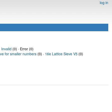
log in
·
Invalid
(0) · Error (0)
eve for smaller numbers
(0) ·
16e Lattice Sieve V5
(0)