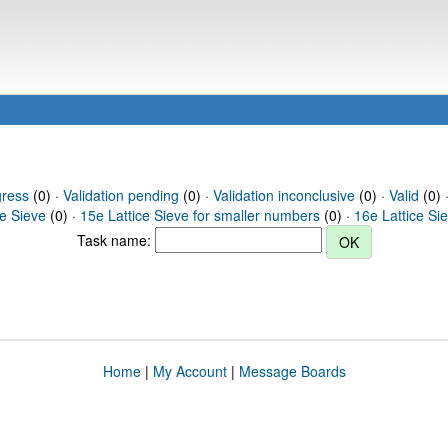
gress
(0) ·
Validation pending
(0) ·
Validation inconclusive
(0) ·
Valid
(0) 
ce Sieve
(0) ·
15e Lattice Sieve for smaller numbers
(0) ·
16e Lattice Si
Task name:
Home
|
My Account
|
Message Boards