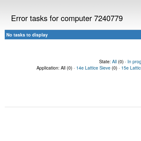
Error tasks for computer 7240779
No tasks to display
State:
All
(0) ·
In pro
Application: All (0) ·
14e Lattice Sieve
(0) ·
15e Latti