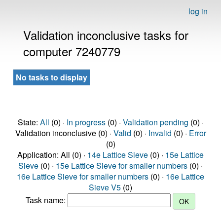
log in
Validation inconclusive tasks for
computer 7240779
No tasks to display
State:
All
(0) ·
In progress
(0) ·
Validation pending
(0) ·
Validation inconclusive (0) ·
Valid
(0) ·
Invalid
(0) ·
Error
(0)
Application: All (0) ·
14e Lattice Sieve
(0) ·
15e Lattice
Sieve
(0) ·
15e Lattice Sieve for smaller numbers
(0) ·
16e Lattice Sieve for smaller numbers
(0) ·
16e Lattice
Sieve V5
(0)
Task name: