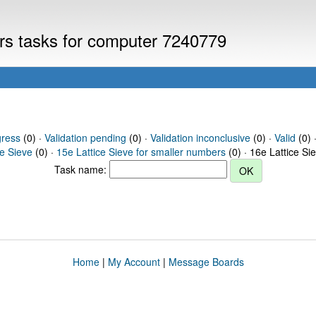
ers tasks for computer 7240779
gress
(0) ·
Validation pending
(0) ·
Validation inconclusive
(0) ·
Valid
(0) 
ce Sieve
(0) ·
15e Lattice Sieve for smaller numbers
(0) · 16e Lattice Si
Task name:
Home
|
My Account
|
Message Boards