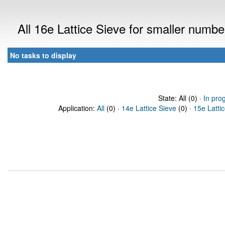
All 16e Lattice Sieve for smaller numb
No tasks to display
State: All (0) ·
In pro
Application:
All
(0) ·
14e Lattice Sieve
(0) ·
15e Latti