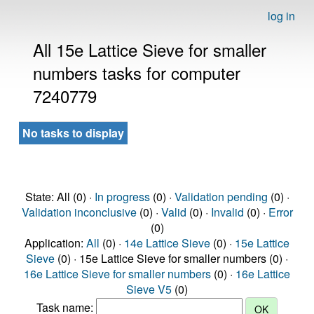
log in
All 15e Lattice Sieve for smaller
numbers tasks for computer
7240779
No tasks to display
State: All (0) ·
In progress
(0) ·
Validation pending
(0) ·
Validation inconclusive
(0) ·
Valid
(0) ·
Invalid
(0) ·
Error
(0)
Application:
All
(0) ·
14e Lattice Sieve
(0) ·
15e Lattice
Sieve
(0) · 15e Lattice Sieve for smaller numbers (0) ·
16e Lattice Sieve for smaller numbers
(0) ·
16e Lattice
Sieve V5
(0)
Task name: