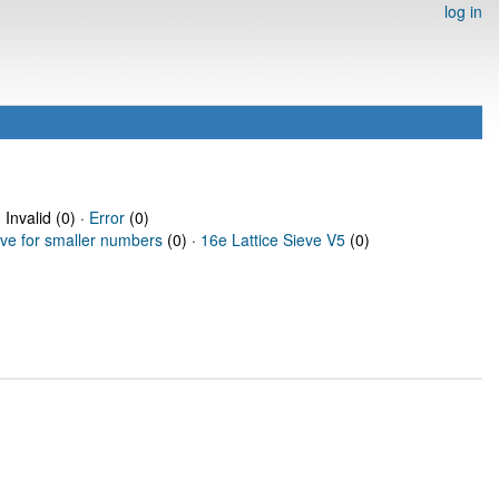
log in
 Invalid (0) ·
Error
(0)
eve for smaller numbers
(0) ·
16e Lattice Sieve V5
(0)