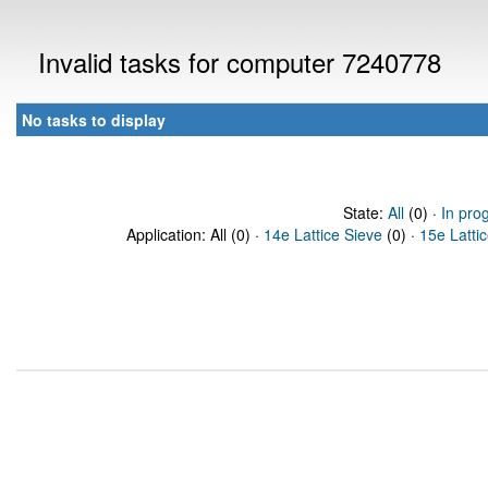
Invalid tasks for computer 7240778
No tasks to display
State:
All
(0) ·
In pro
Application: All (0) ·
14e Lattice Sieve
(0) ·
15e Latti