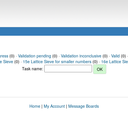
gress
(0) ·
Validation pending
(0) ·
Validation inconclusive
(0) ·
Valid
(0) ·
ce Sieve
(0) ·
15e Lattice Sieve for smaller numbers
(0) ·
16e Lattice Si
Task name:
Home
|
My Account
|
Message Boards