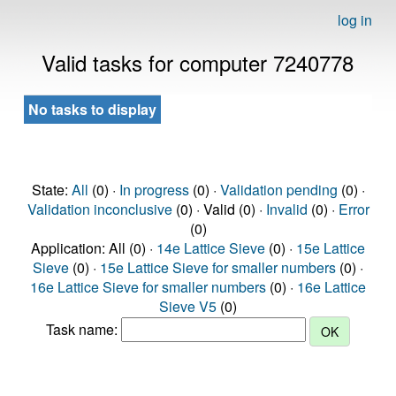
log in
Valid tasks for computer 7240778
No tasks to display
State:
All
(0) ·
In progress
(0) ·
Validation pending
(0) ·
Validation inconclusive
(0) · Valid (0) ·
Invalid
(0) ·
Error
(0)
Application: All (0) ·
14e Lattice Sieve
(0) ·
15e Lattice
Sieve
(0) ·
15e Lattice Sieve for smaller numbers
(0) ·
16e Lattice Sieve for smaller numbers
(0) ·
16e Lattice
Sieve V5
(0)
Task name: