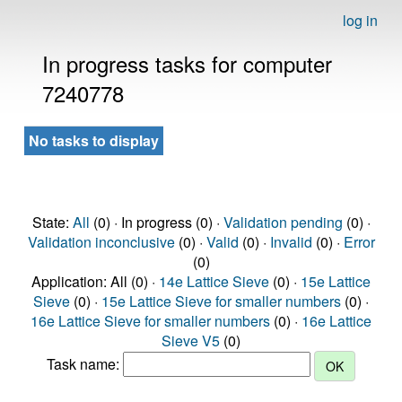
log in
In progress tasks for computer
7240778
No tasks to display
State:
All
(0) · In progress (0) ·
Validation pending
(0) ·
Validation inconclusive
(0) ·
Valid
(0) ·
Invalid
(0) ·
Error
(0)
Application: All (0) ·
14e Lattice Sieve
(0) ·
15e Lattice
Sieve
(0) ·
15e Lattice Sieve for smaller numbers
(0) ·
16e Lattice Sieve for smaller numbers
(0) ·
16e Lattice
Sieve V5
(0)
Task name: