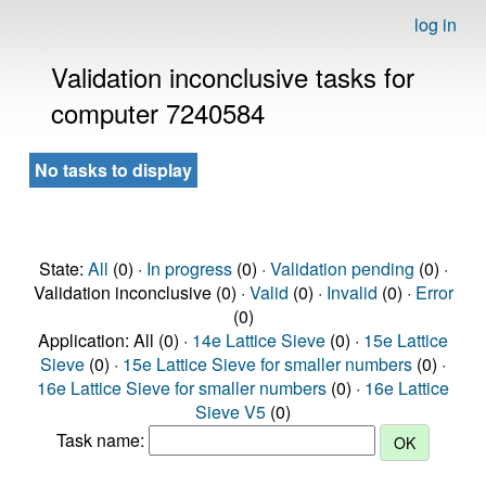
log in
Validation inconclusive tasks for
computer 7240584
No tasks to display
State:
All
(0) ·
In progress
(0) ·
Validation pending
(0) ·
Validation inconclusive (0) ·
Valid
(0) ·
Invalid
(0) ·
Error
(0)
Application: All (0) ·
14e Lattice Sieve
(0) ·
15e Lattice
Sieve
(0) ·
15e Lattice Sieve for smaller numbers
(0) ·
16e Lattice Sieve for smaller numbers
(0) ·
16e Lattice
Sieve V5
(0)
Task name: