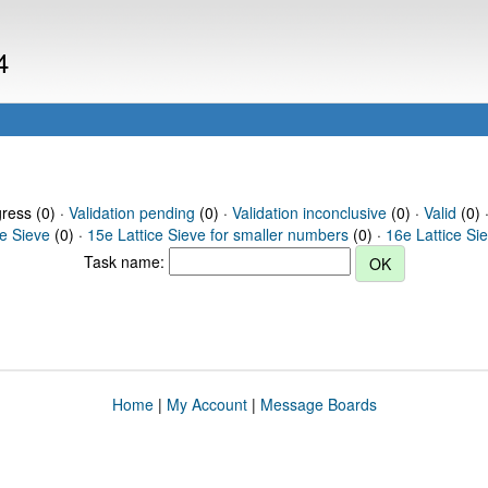
4
gress (0) ·
Validation pending
(0) ·
Validation inconclusive
(0) ·
Valid
(0) 
ce Sieve
(0) ·
15e Lattice Sieve for smaller numbers
(0) ·
16e Lattice Si
Task name:
Home
|
My Account
|
Message Boards