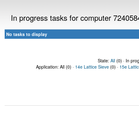
In progress tasks for computer 724058
No tasks to display
State:
All
(0) · In pro
Application: All (0) ·
14e Lattice Sieve
(0) ·
15e Latti