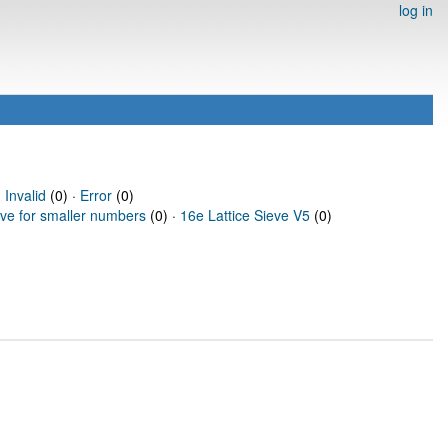
log in
·
Invalid
(0) ·
Error
(0)
eve for smaller numbers
(0) ·
16e Lattice Sieve V5
(0)