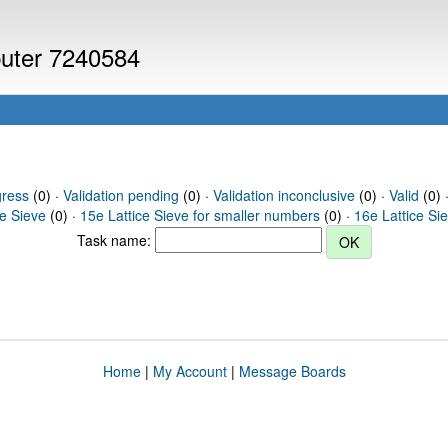
puter 7240584
gress
(0) ·
Validation pending
(0) ·
Validation inconclusive
(0) ·
Valid
(0) 
ce Sieve
(0) ·
15e Lattice Sieve for smaller numbers
(0) ·
16e Lattice Si
Task name:
Home
|
My Account
|
Message Boards