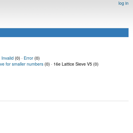
log in
·
Invalid
(0) ·
Error
(0)
eve for smaller numbers
(0) · 16e Lattice Sieve V5 (0)