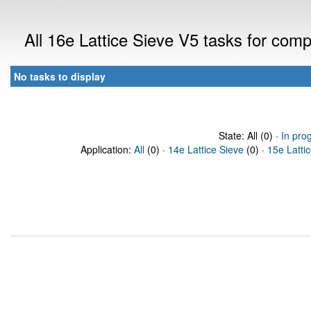
All 16e Lattice Sieve V5 tasks for com
No tasks to display
State: All (0) ·
In pro
Application:
All
(0) ·
14e Lattice Sieve
(0) ·
15e Latti