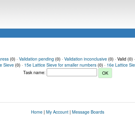
gress
(0) ·
Validation pending
(0) ·
Validation inconclusive
(0) · Valid (0) 
ce Sieve
(0) ·
15e Lattice Sieve for smaller numbers
(0) ·
16e Lattice Si
Task name:
Home
|
My Account
|
Message Boards