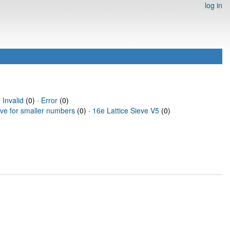
log in
·
Invalid
(0) ·
Error
(0)
eve for smaller numbers
(0) ·
16e Lattice Sieve V5
(0)