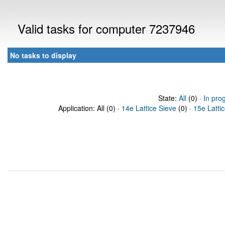
Valid tasks for computer 7237946
No tasks to display
State:
All
(0) ·
In pro
Application: All (0) ·
14e Lattice Sieve
(0) ·
15e Latti