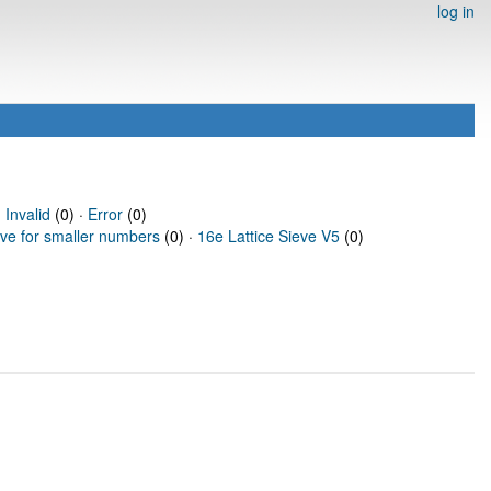
log in
·
Invalid
(0) ·
Error
(0)
eve for smaller numbers
(0) ·
16e Lattice Sieve V5
(0)