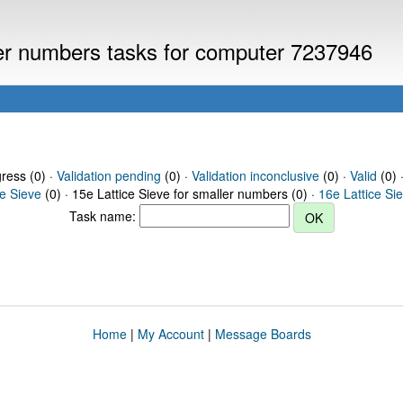
ller numbers tasks for computer 7237946
gress (0) ·
Validation pending
(0) ·
Validation inconclusive
(0) ·
Valid
(0) 
ce Sieve
(0) · 15e Lattice Sieve for smaller numbers (0) ·
16e Lattice Si
Task name:
Home
|
My Account
|
Message Boards