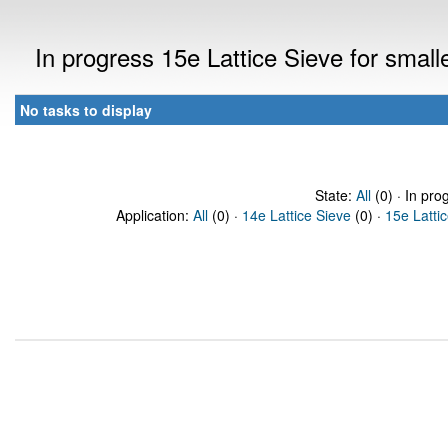
In progress 15e Lattice Sieve for sma
No tasks to display
State:
All
(0) · In pro
Application:
All
(0) ·
14e Lattice Sieve
(0) ·
15e Latti