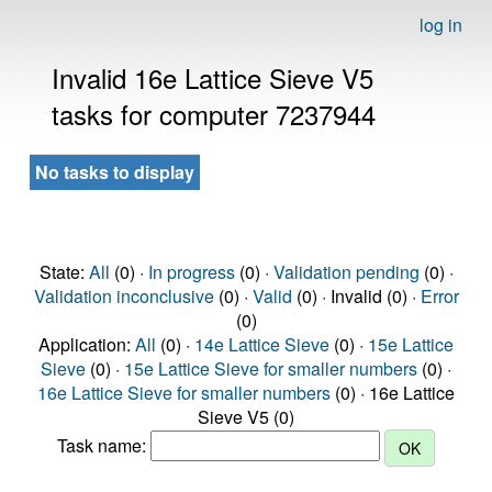
log in
Invalid 16e Lattice Sieve V5
tasks for computer 7237944
No tasks to display
State:
All
(0) ·
In progress
(0) ·
Validation pending
(0) ·
Validation inconclusive
(0) ·
Valid
(0) · Invalid (0) ·
Error
(0)
Application:
All
(0) ·
14e Lattice Sieve
(0) ·
15e Lattice
Sieve
(0) ·
15e Lattice Sieve for smaller numbers
(0) ·
16e Lattice Sieve for smaller numbers
(0) · 16e Lattice
Sieve V5 (0)
Task name: