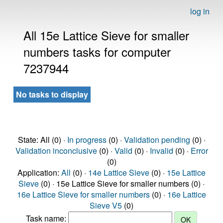
log in
All 15e Lattice Sieve for smaller
numbers tasks for computer
7237944
No tasks to display
State: All (0) ·
In progress
(0) ·
Validation pending
(0) ·
Validation inconclusive
(0) ·
Valid
(0) ·
Invalid
(0) ·
Error
(0)
Application:
All
(0) ·
14e Lattice Sieve
(0) ·
15e Lattice
Sieve
(0) · 15e Lattice Sieve for smaller numbers (0) ·
16e Lattice Sieve for smaller numbers
(0) ·
16e Lattice
Sieve V5
(0)
Task name: