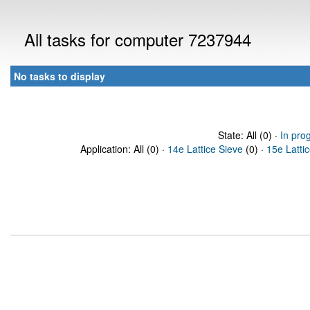
All tasks for computer 7237944
No tasks to display
State: All (0) ·
In pro
Application: All (0) ·
14e Lattice Sieve
(0) ·
15e Latti