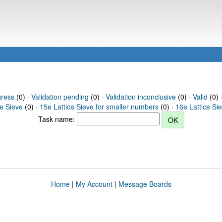
gress
(0) ·
Validation pending
(0) ·
Validation inconclusive
(0) ·
Valid
(0) 
ce Sieve
(0) ·
15e Lattice Sieve for smaller numbers
(0) ·
16e Lattice Si
Task name:
Home
|
My Account
|
Message Boards