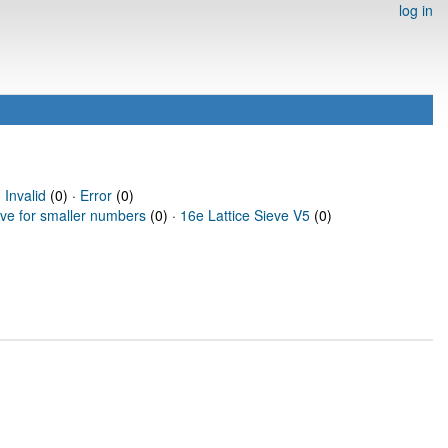
log in
·
Invalid
(0) ·
Error
(0)
eve for smaller numbers
(0) ·
16e Lattice Sieve V5
(0)