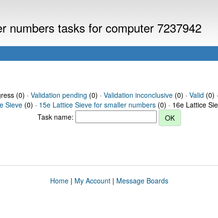
ller numbers tasks for computer 7237942
gress (0) ·
Validation pending
(0) ·
Validation inconclusive
(0) ·
Valid
(0) 
ce Sieve
(0) ·
15e Lattice Sieve for smaller numbers
(0) · 16e Lattice Si
Task name:
Home
|
My Account
|
Message Boards