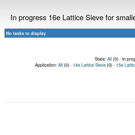
In progress 16e Lattice Sieve for sma
No tasks to display
State:
All
(0) · In pro
Application:
All
(0) ·
14e Lattice Sieve
(0) ·
15e Latti