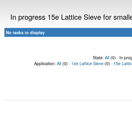
In progress 15e Lattice Sieve for sma
No tasks to display
State:
All
(0) · In pro
Application:
All
(0) ·
14e Lattice Sieve
(0) ·
15e Latti