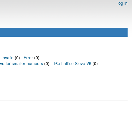
log in
·
Invalid
(0) ·
Error
(0)
eve for smaller numbers
(0) ·
16e Lattice Sieve V5
(0)