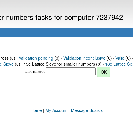
ller numbers tasks for computer 7237942
gress (0) ·
Validation pending
(0) ·
Validation inconclusive
(0) ·
Valid
(0) 
ce Sieve
(0) · 15e Lattice Sieve for smaller numbers (0) ·
16e Lattice Si
Task name:
Home
|
My Account
|
Message Boards