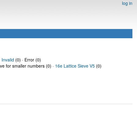
log in
·
Invalid
(0) · Error (0)
eve for smaller numbers (0) ·
16e Lattice Sieve V5
(0)