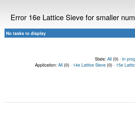
Error 16e Lattice Sieve for smaller n
No tasks to display
State:
All
(0) ·
In pro
Application:
All
(0) ·
14e Lattice Sieve
(0) ·
15e Latti