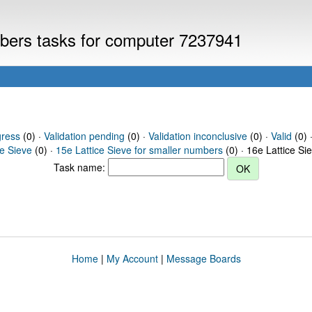
umbers tasks for computer 7237941
gress
(0) ·
Validation pending
(0) ·
Validation inconclusive
(0) ·
Valid
(0) 
ce Sieve
(0) ·
15e Lattice Sieve for smaller numbers
(0) · 16e Lattice Si
Task name:
Home
|
My Account
|
Message Boards