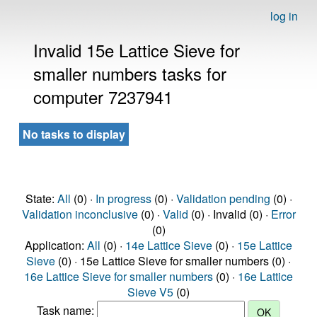
log in
Invalid 15e Lattice Sieve for
smaller numbers tasks for
computer 7237941
No tasks to display
State:
All
(0) ·
In progress
(0) ·
Validation pending
(0) ·
Validation inconclusive
(0) ·
Valid
(0) · Invalid (0) ·
Error
(0)
Application:
All
(0) ·
14e Lattice Sieve
(0) ·
15e Lattice
Sieve
(0) · 15e Lattice Sieve for smaller numbers (0) ·
16e Lattice Sieve for smaller numbers
(0) ·
16e Lattice
Sieve V5
(0)
Task name: