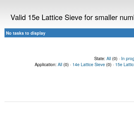
Valid 15e Lattice Sieve for smaller nu
No tasks to display
State:
All
(0) ·
In pro
Application:
All
(0) ·
14e Lattice Sieve
(0) ·
15e Latti