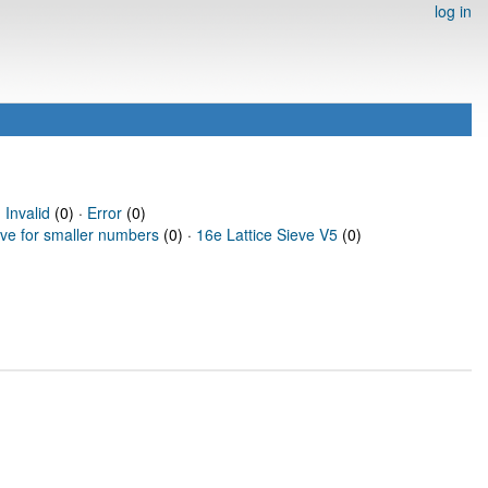
log in
·
Invalid
(0) ·
Error
(0)
eve for smaller numbers
(0) ·
16e Lattice Sieve V5
(0)