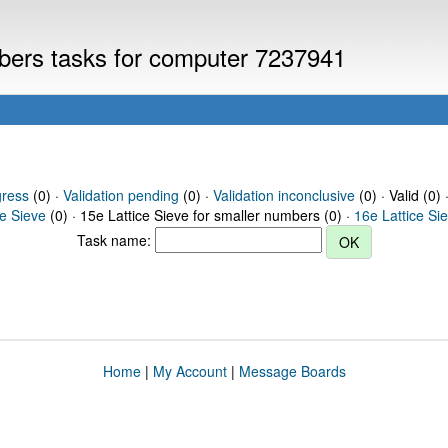
mbers tasks for computer 7237941
gress
(0) ·
Validation pending
(0) ·
Validation inconclusive
(0) · Valid (0) 
ce Sieve
(0) · 15e Lattice Sieve for smaller numbers (0) ·
16e Lattice Si
Task name:
Home
|
My Account
|
Message Boards