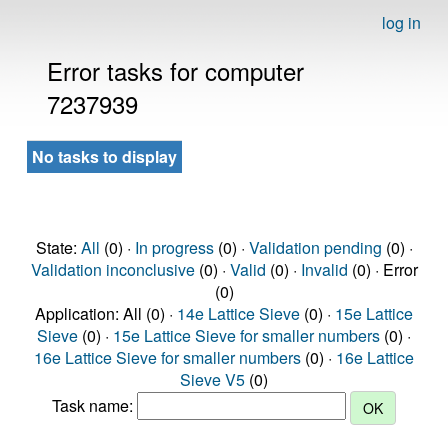
log in
Error tasks for computer
7237939
No tasks to display
State:
All
(0) ·
In progress
(0) ·
Validation pending
(0) ·
Validation inconclusive
(0) ·
Valid
(0) ·
Invalid
(0) · Error
(0)
Application: All (0) ·
14e Lattice Sieve
(0) ·
15e Lattice
Sieve
(0) ·
15e Lattice Sieve for smaller numbers
(0) ·
16e Lattice Sieve for smaller numbers
(0) ·
16e Lattice
Sieve V5
(0)
Task name: