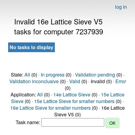
log in
Invalid 16e Lattice Sieve V5
tasks for computer 7237939
No tasks to display
State:
All
(0) ·
In progress
(0) ·
Validation pending
(0) ·
Validation inconclusive
(0) ·
Valid
(0) · Invalid (0) ·
Error
(0)
Application:
All
(0) ·
14e Lattice Sieve
(0) ·
15e Lattice
Sieve
(0) ·
15e Lattice Sieve for smaller numbers
(0) ·
16e Lattice Sieve for smaller numbers
(0) · 16e Lattice
Sieve V5 (0)
Task name: