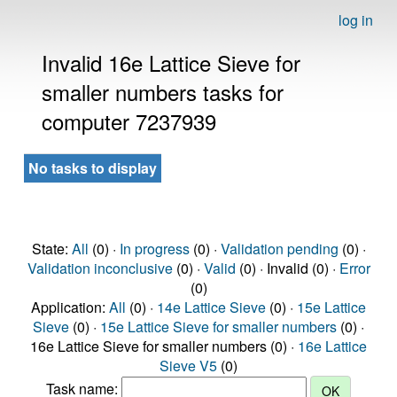
log in
Invalid 16e Lattice Sieve for
smaller numbers tasks for
computer 7237939
No tasks to display
State:
All
(0) ·
In progress
(0) ·
Validation pending
(0) ·
Validation inconclusive
(0) ·
Valid
(0) · Invalid (0) ·
Error
(0)
Application:
All
(0) ·
14e Lattice Sieve
(0) ·
15e Lattice
Sieve
(0) ·
15e Lattice Sieve for smaller numbers
(0) ·
16e Lattice Sieve for smaller numbers (0) ·
16e Lattice
Sieve V5
(0)
Task name: