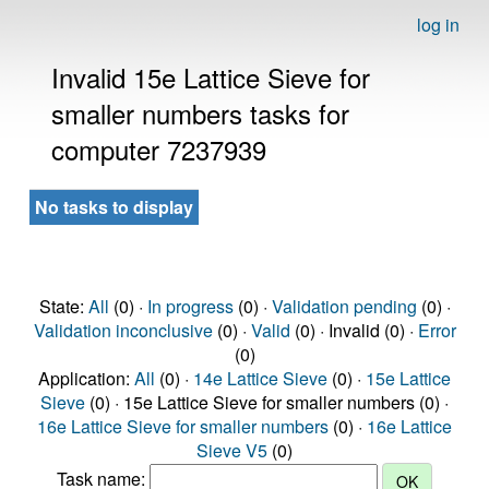
log in
Invalid 15e Lattice Sieve for
smaller numbers tasks for
computer 7237939
No tasks to display
State:
All
(0) ·
In progress
(0) ·
Validation pending
(0) ·
Validation inconclusive
(0) ·
Valid
(0) · Invalid (0) ·
Error
(0)
Application:
All
(0) ·
14e Lattice Sieve
(0) ·
15e Lattice
Sieve
(0) · 15e Lattice Sieve for smaller numbers (0) ·
16e Lattice Sieve for smaller numbers
(0) ·
16e Lattice
Sieve V5
(0)
Task name: