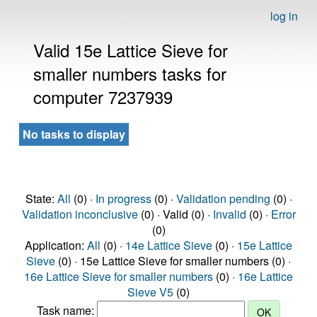
log in
Valid 15e Lattice Sieve for
smaller numbers tasks for
computer 7237939
No tasks to display
State:
All
(0) ·
In progress
(0) ·
Validation pending
(0) ·
Validation inconclusive
(0) · Valid (0) ·
Invalid
(0) ·
Error
(0)
Application:
All
(0) ·
14e Lattice Sieve
(0) ·
15e Lattice
Sieve
(0) · 15e Lattice Sieve for smaller numbers (0) ·
16e Lattice Sieve for smaller numbers
(0) ·
16e Lattice
Sieve V5
(0)
Task name: