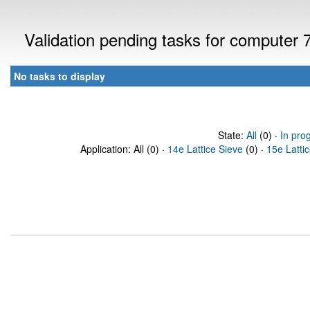
Validation pending tasks for computer
No tasks to display
State:
All
(0) ·
In pro
Application: All (0) ·
14e Lattice Sieve
(0) ·
15e Latti