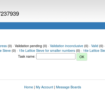
 7237939
gress
(0) · Validation pending (0) ·
Validation inconclusive
(0) ·
Valid
(0) 
ce Sieve
(0) ·
15e Lattice Sieve for smaller numbers
(0) ·
16e Lattice Si
Task name:
Home
|
My Account
|
Message Boards