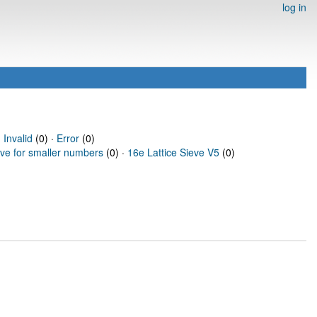
log in
·
Invalid
(0) ·
Error
(0)
eve for smaller numbers
(0) ·
16e Lattice Sieve V5
(0)