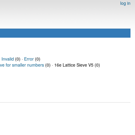
log in
·
Invalid
(0) ·
Error
(0)
eve for smaller numbers
(0) · 16e Lattice Sieve V5 (0)