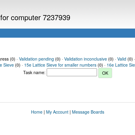
s for computer 7237939
gress (0) ·
Validation pending
(0) ·
Validation inconclusive
(0) ·
Valid
(0) 
ce Sieve
(0) ·
15e Lattice Sieve for smaller numbers
(0) ·
16e Lattice Si
Task name:
Home
|
My Account
|
Message Boards