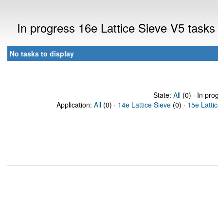
In progress 16e Lattice Sieve V5 task
No tasks to display
State:
All
(0) · In pro
Application:
All
(0) ·
14e Lattice Sieve
(0) ·
15e Latti