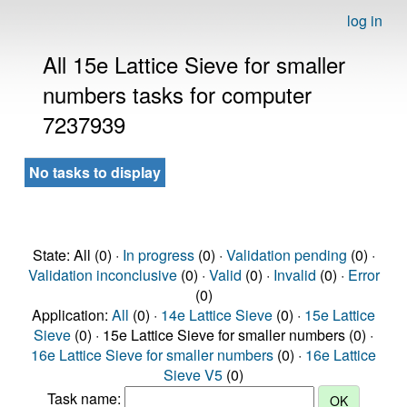
log in
All 15e Lattice Sieve for smaller
numbers tasks for computer
7237939
No tasks to display
State: All (0) ·
In progress
(0) ·
Validation pending
(0) ·
Validation inconclusive
(0) ·
Valid
(0) ·
Invalid
(0) ·
Error
(0)
Application:
All
(0) ·
14e Lattice Sieve
(0) ·
15e Lattice
Sieve
(0) · 15e Lattice Sieve for smaller numbers (0) ·
16e Lattice Sieve for smaller numbers
(0) ·
16e Lattice
Sieve V5
(0)
Task name: