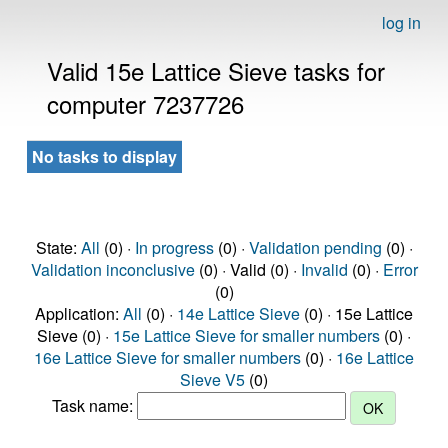
log in
Valid 15e Lattice Sieve tasks for
computer 7237726
No tasks to display
State:
All
(0) ·
In progress
(0) ·
Validation pending
(0) ·
Validation inconclusive
(0) · Valid (0) ·
Invalid
(0) ·
Error
(0)
Application:
All
(0) ·
14e Lattice Sieve
(0) · 15e Lattice
Sieve (0) ·
15e Lattice Sieve for smaller numbers
(0) ·
16e Lattice Sieve for smaller numbers
(0) ·
16e Lattice
Sieve V5
(0)
Task name: