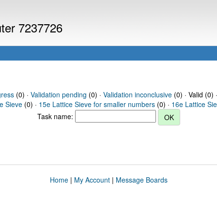
uter 7237726
gress
(0) ·
Validation pending
(0) ·
Validation inconclusive
(0) · Valid (0) 
ce Sieve
(0) ·
15e Lattice Sieve for smaller numbers
(0) ·
16e Lattice Si
Task name:
Home
|
My Account
|
Message Boards