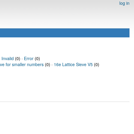
log in
·
Invalid
(0) ·
Error
(0)
eve for smaller numbers
(0) ·
16e Lattice Sieve V5
(0)