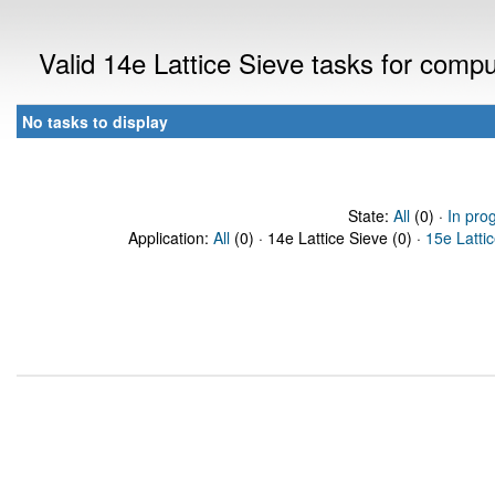
Valid 14e Lattice Sieve tasks for comp
No tasks to display
State:
All
(0) ·
In pro
Application:
All
(0) · 14e Lattice Sieve (0) ·
15e Latti