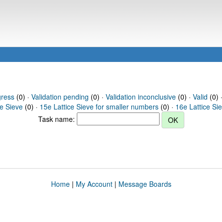
gress
(0) ·
Validation pending
(0) ·
Validation inconclusive
(0) ·
Valid
(0) 
ce Sieve
(0) ·
15e Lattice Sieve for smaller numbers
(0) ·
16e Lattice Si
Task name:
Home
|
My Account
|
Message Boards