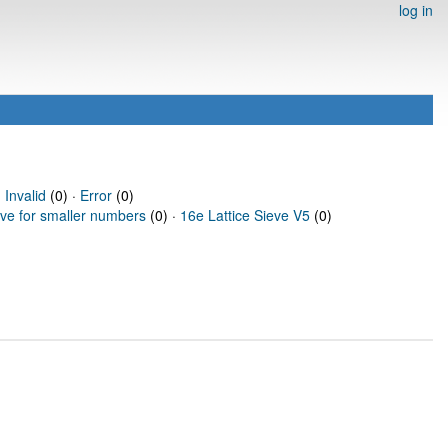
log in
·
Invalid
(0) ·
Error
(0)
eve for smaller numbers
(0) ·
16e Lattice Sieve V5
(0)