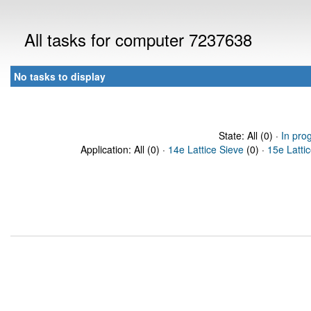
All tasks for computer 7237638
No tasks to display
State: All (0) ·
In pro
Application: All (0) ·
14e Lattice Sieve
(0) ·
15e Latti