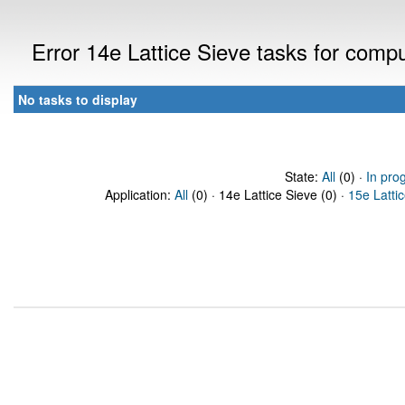
Error 14e Lattice Sieve tasks for com
No tasks to display
State:
All
(0) ·
In pro
Application:
All
(0) · 14e Lattice Sieve (0) ·
15e Latti