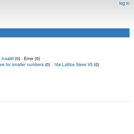
log in
·
Invalid
(0) · Error (0)
eve for smaller numbers
(0) ·
16e Lattice Sieve V5
(0)