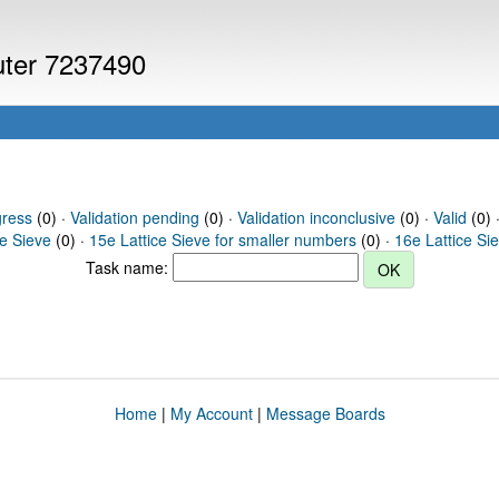
puter 7237490
gress
(0) ·
Validation pending
(0) ·
Validation inconclusive
(0) ·
Valid
(0) 
ce Sieve
(0) ·
15e Lattice Sieve for smaller numbers
(0) ·
16e Lattice Si
Task name:
Home
|
My Account
|
Message Boards