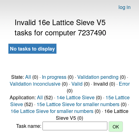
log in
Invalid 16e Lattice Sieve V5
tasks for computer 7237490
No tasks to display
State:
All
(0) ·
In progress
(0) ·
Validation pending
(0) ·
Validation inconclusive
(0) ·
Valid
(0) · Invalid (0) ·
Error
(0)
Application:
All
(52) ·
14e Lattice Sieve
(0) ·
15e Lattice
Sieve
(52) ·
15e Lattice Sieve for smaller numbers
(0) ·
16e Lattice Sieve for smaller numbers
(0) · 16e Lattice
Sieve V5 (0)
Task name: