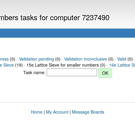
numbers tasks for computer 7237490
gress
(0) ·
Validation pending
(0) ·
Validation inconclusive
(0) ·
Valid
(0) ·
ce Sieve
(19) · 15e Lattice Sieve for smaller numbers (0) ·
16e Lattice S
Task name:
Home
|
My Account
|
Message Boards