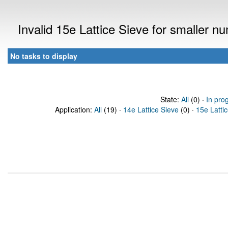
Invalid 15e Lattice Sieve for smaller 
No tasks to display
State:
All
(0) ·
In pro
Application:
All
(19) ·
14e Lattice Sieve
(0) ·
15e Latti